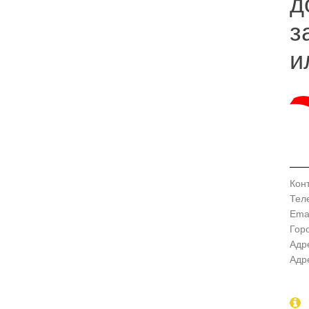
д
з
и
Кон
Тел
Emai
Гор
Адр
Адр