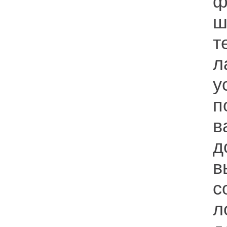
ф
ш
т
л
у
п
в
д
в
с
л