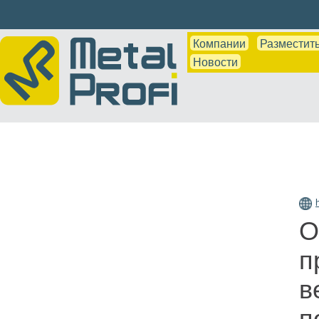
Компании
Разместить
Новости
h
О
п
в
п