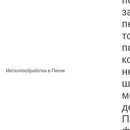
з
п
т
п
к
н
Металлообработка в Пензе
ш
м
д
П