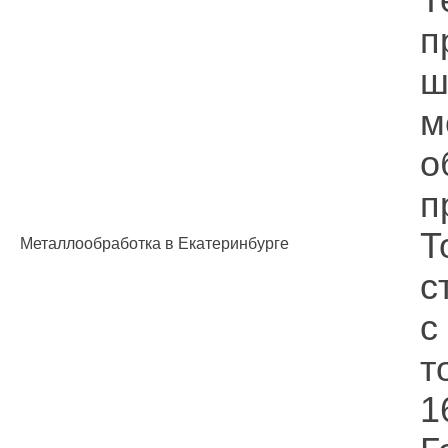
п
ш
м
о
п
Т
Металлообработка в Екатеринбурге
с
с
т
1