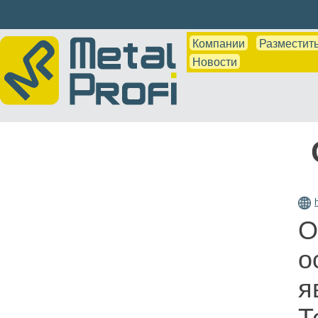
Компании
Разместить
Новости
О
о
я
Т