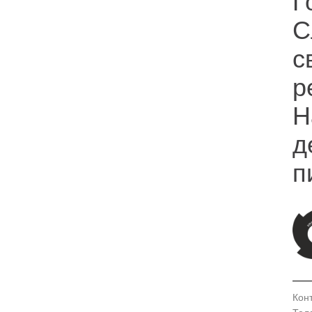
Г
С
с
р
Н
д
п
Кон