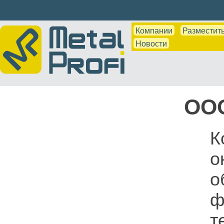
Компании
Разместить
Новости
ООО
К
о
о
ф
т