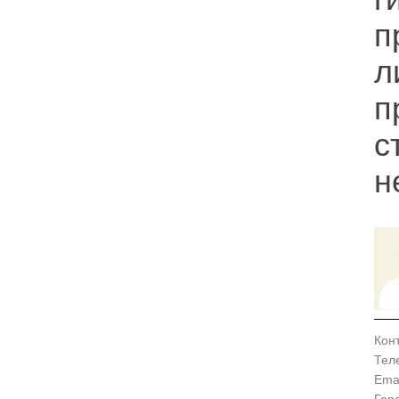
п
л
п
с
н
Кон
Тел
Emai