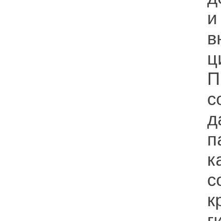
и
в
ц
П
с
д
п
к
с
к
г