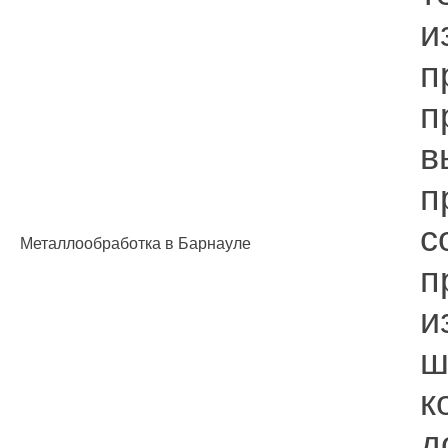
и
п
п
в
п
с
Металлообработка в Барнауле
п
и
ш
к
д