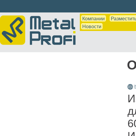
Компании
Разместить
Новости
О
И
д
6
И