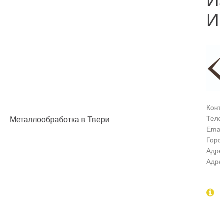
И
Кон
Тел
Металлообработка в Твери
Emai
Гор
Адр
Адр