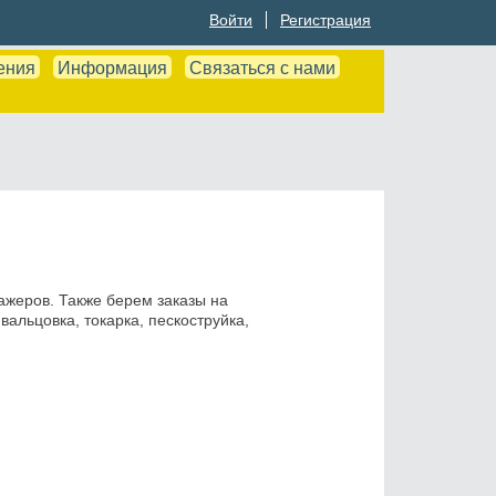
Войти
Регистрация
ения
Информация
Связаться с нами
ажеров. Также берем заказы на
вальцовка, токарка, пескоструйка,