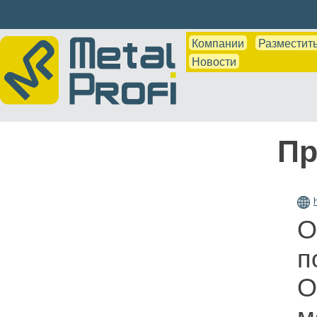
Компании
Разместить
Новости
Пр
О
п
О
м