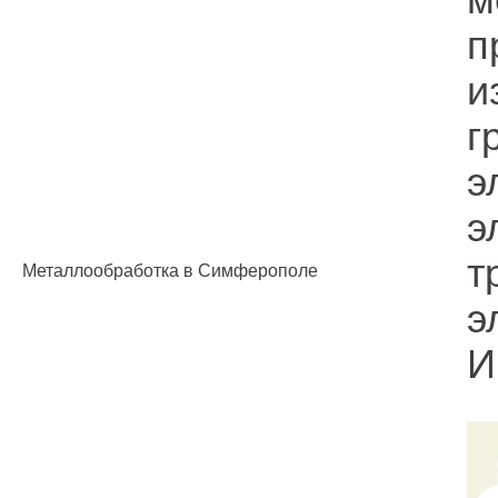
п
и
г
э
э
т
Металлообработка в Симферополе
э
И