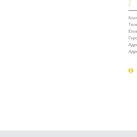
Кон
Тел
Emai
Гор
Адр
Адр