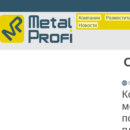
Компании
Разместить
Новости
К
м
п
п