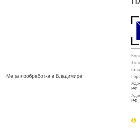
Кон
Тел
Emai
Металлообработка в Владимире
Гор
Адр
РФ, 
Адр
РФ, 