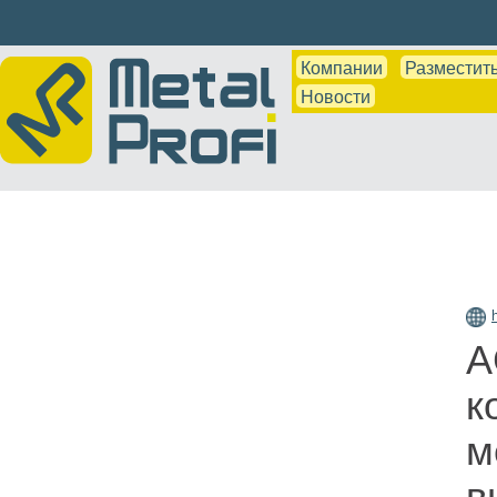
Компании
Разместить
Новости
A
к
м
в