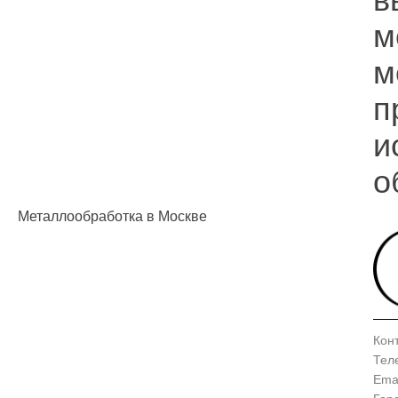
м
м
п
и
о
Металлообработка в Москве
Кон
Тел
Emai