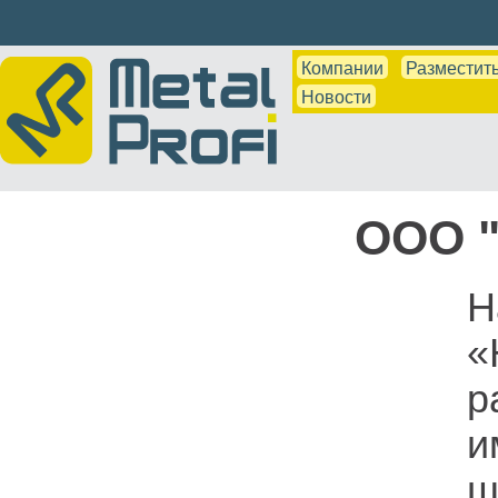
Компании
Разместить
Новости
ООО "
Н
«
р
и
ш