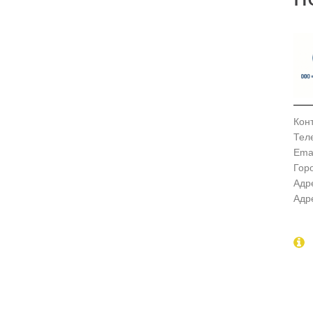
Кон
Тел
Emai
Гор
Адр
Адр