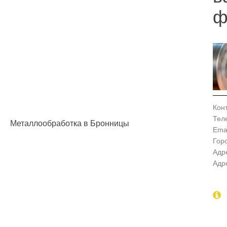
ф
Кон
Тел
Металлообработка в Бронницы
Emai
Гор
Адр
Адр