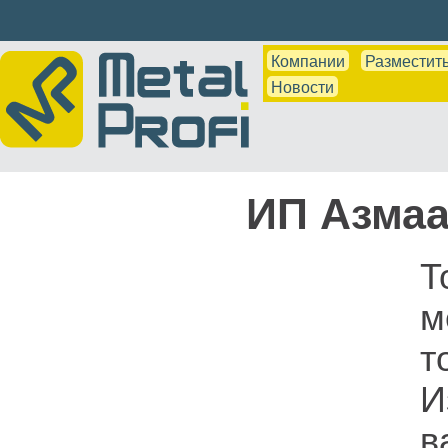
Компании
Разместить
Новости
ИП Азмаа
Т
м
т
И
в