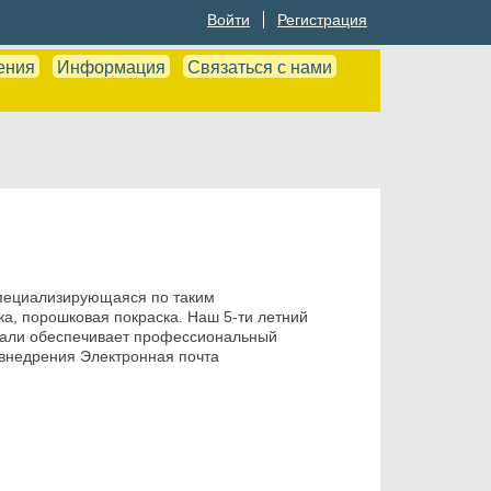
Войти
Регистрация
ения
Информация
Связаться с нами
специализирующаяся по таким
рка, порошковая покраска. Наш 5-ти летний
стали обеспечивает профессиональный
 внедрения Электронная почта