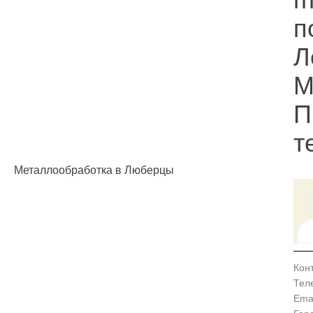
п
Л
М
П
т
Металлообработка в Люберцы
Кон
Тел
Emai