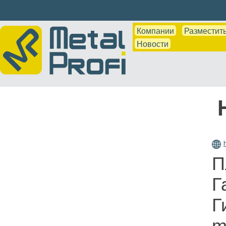
Компании
Разместить
Новости
П
Г
Г
m