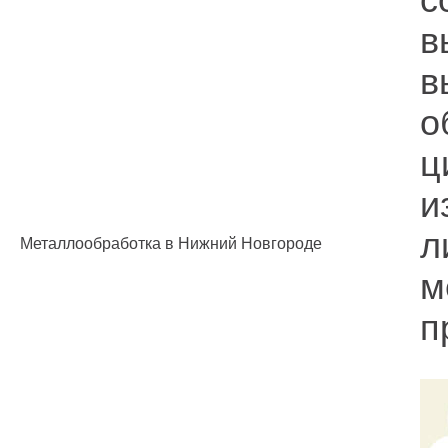
в
в
о
ц
и
л
Металлообработка в Нижний Новгороде
м
п