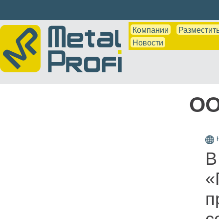
Компании
Разместить
Новости
ОО
В
«
п
с