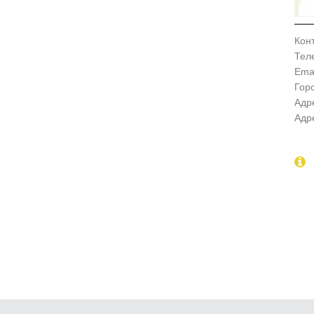
Кон
Тел
Emai
Гор
Адр
Адр