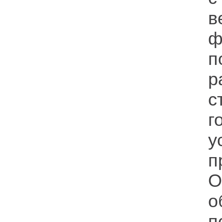
в
ф
п
р
с
г
у
п
О
о
п