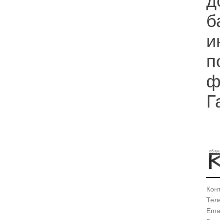
д
б
и
п
ф
Г
Кон
Тел
Emai