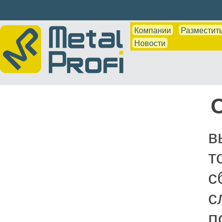
Компании
Разместить
Новости
в
т
с
с
п