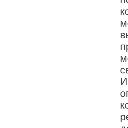
к
м
в
п
м
с
И
о
к
р