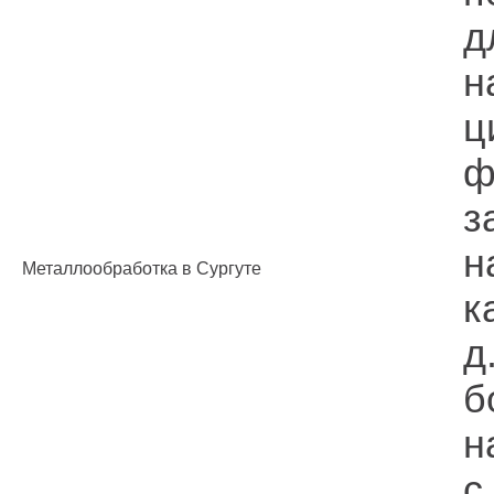
д
н
ц
ф
з
н
Металлообработка в Сургуте
к
д
б
н
с