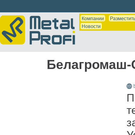
Компании
Разместить
Новости
Белагромаш-С
П
т
з
У