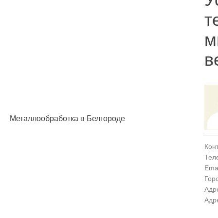
т
м
в
Металлообработка в Белгороде
Кон
Тел
Emai
Гор
Адр
Адр