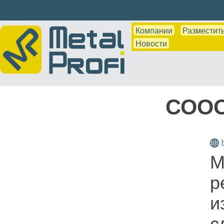
Компании
Разместить
Новости
СООО
М
р
и
с