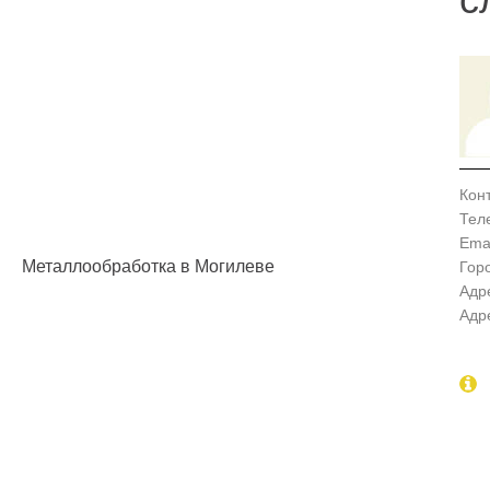
Кон
Тел
Emai
Металлообработка в Могилеве
Гор
Адр
Адр