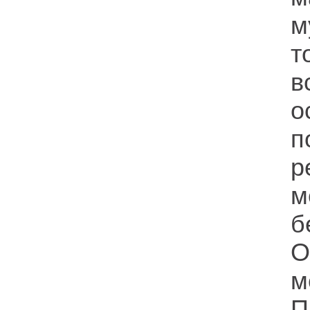
м
т
в
о
п
р
м
б
О
м
П