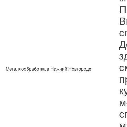
П
В
с
Д
з
с
Металлообработка в Нижний Новгороде
п
к
м
с
м