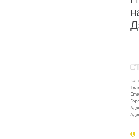
н
Д
Кон
Тел
Emai
Гор
Адр
Адр