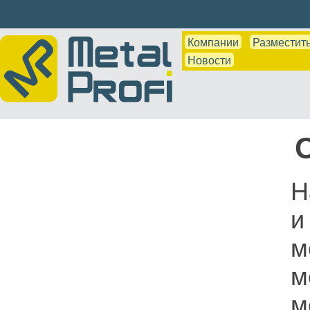
Компании
Разместить
Новости
Н
и
м
м
м