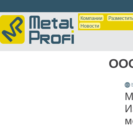
Компании
Разместить
Новости
ООО
М
И
м