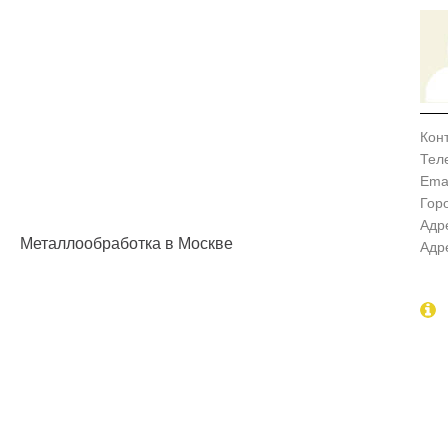
Кон
Тел
Emai
Гор
Адр
Металлообработка в Москве
Адр